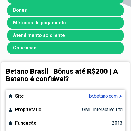
Bonus
Métodos de pagamento
Atendimento ao cliente
Conclusão
Betano Brasil | Bônus até R$200 | A
Betano é confiável?
Site
br.betano.com ➤
Proprietário
GML Interactive Ltd
Fundação
2013