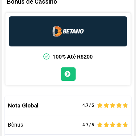
Bônus de Cassino
100% Até R$200
Nota Global





4.7 / 5
Bônus





4.7 / 5