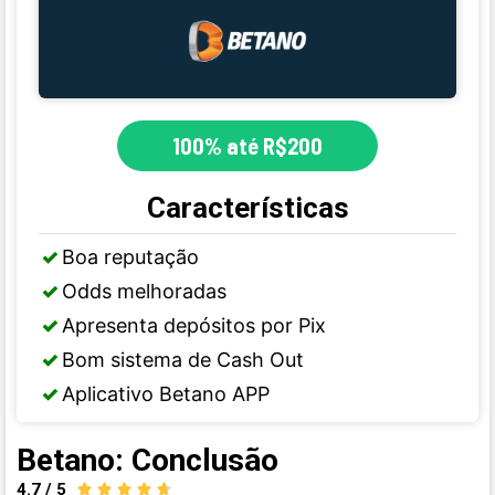
100% até R$200
Características
✓
Boa reputação
✓
Odds melhoradas
✓
Apresenta depósitos por Pix
✓
Bom sistema de Cash Out
✓
Aplicativo Betano APP
Betano: Conclusão
4.7 / 5




