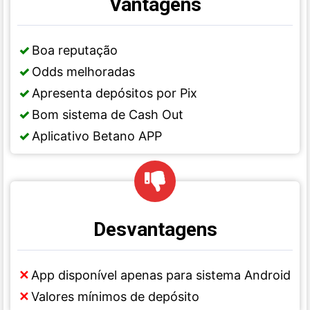
Vantagens
✓
Boa reputação
✓
Odds melhoradas
✓
Apresenta depósitos por Pix
✓
Bom sistema de Cash Out
✓
Aplicativo Betano APP
Desvantagens
✕
App disponível apenas para sistema Android
✕
Valores mínimos de depósito