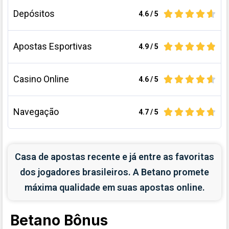
Depósitos





4.6 / 5
Apostas Esportivas





4.9 / 5
Casino Online





4.6 / 5
Navegação





4.7 / 5
Casa de apostas recente e já entre as favoritas
dos jogadores brasileiros. A Betano promete
máxima qualidade em suas apostas online.
Betano Bônus