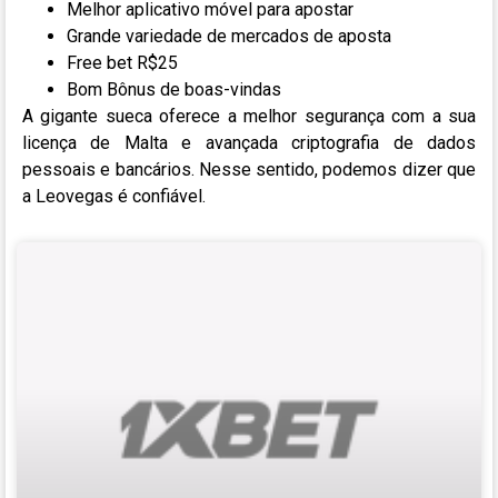
Melhor aplicativo móvel para apostar
Grande variedade de mercados de aposta
Free bet R$25
Bom Bônus de boas-vindas
A gigante sueca oferece a melhor segurança com a sua
licença de Malta e avançada criptografia de dados
pessoais e bancários. Nesse sentido, podemos dizer que
a Leovegas é confiável.