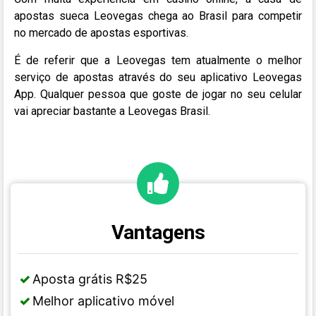
apostas sueca Leovegas chega ao Brasil para competir
no mercado de apostas esportivas.
É de referir que a Leovegas tem atualmente o melhor
serviço de apostas através do seu aplicativo Leovegas
App. Qualquer pessoa que goste de jogar no seu celular
vai apreciar bastante a Leovegas Brasil.
Vantagens
✓
Aposta grátis R$25
✓
Melhor aplicativo móvel