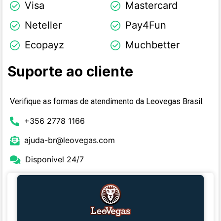
Visa
Mastercard
Neteller
Pay4Fun
Ecopayz
Muchbetter
Suporte ao cliente
Verifique as formas de atendimento da Leovegas Brasil:
+356 2778 1166
ajuda-br@leovegas.com
Disponível 24/7