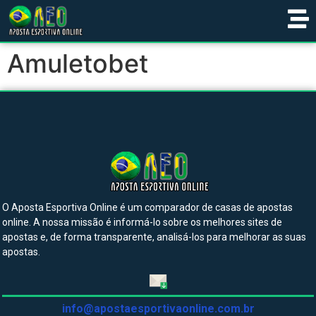
Amuletobet
O Aposta Esportiva Online é um comparador de casas de apostas
online. A nossa missão é informá-lo sobre os melhores sites de
apostas e, de forma transparente, analisá-los para melhorar as suas
apostas.
info@apostaesportivaonline.com.br